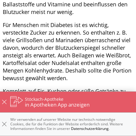
Ballaststoffe und Vitamine und beeinflussen den
Blutzucker meist nur wenig.
Für Menschen mit Diabetes ist es wichtig,
versteckte Zucker zu erkennen. So enthalten z. B.
viele Grillsoßen und Marinaden überraschend viel
davon, wodurch der Blutzuckerspiegel schneller
ansteigt als erwartet. Auch Beilagen wie Weißbrot,
Kartoffelsalat oder Nudelsalat enthalten große
Mengen Kohlenhydrate. Deshalb sollte die Portion
bewusst gewählt werden.
Komplett auf Eis, Kuchen oder süße Getränke zu
verzichten ist nicht zwingend notwendig.
Stöckach-Apotheke
in Apotheken App anzeigen
Entscheidend ist, die Menge im Blick zu behalten
und den Einfluss auf den Blutzucker zu
Wir verwenden auf unserer Website nur technisch notwendige
berücksichtigen. Frisches Obst kann eine gute
Cookies, die für die Funktion der Website erforderlich sind. Weitere
Alternative darstellen. Dennoch enthalten auch
Informationen finden Sie in unserer
Datenschutzerklärung
.