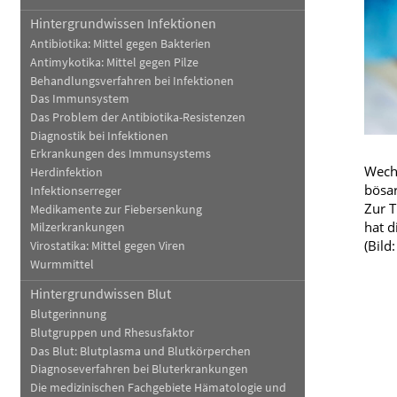
Hintergrundwissen Infektionen
Blut, Krebs und Infektionen
Neurologie
Antibiotika: Mittel gegen Bakterien
Haut, Haare und Nägel
Schmerz- und Schla
Antimykotika: Mittel gegen Pilze
Behandlungsverfahren bei Infektionen
Psychische Erkrankungen
Frauenkrankheiten
Das Immunsystem
Das Problem der Antibiotika-Resistenzen
Diagnostik bei Infektionen
Erkrankungen des Immunsystems
Wechs
Herdinfektion
bösar
Infektionserreger
Zur T
Medikamente zur Fiebersenkung
hat d
Milzerkrankungen
(Bild
Virostatika: Mittel gegen Viren
Wurmmittel
Hintergrundwissen Blut
Blutgerinnung
Blutgruppen und Rhesusfaktor
Das Blut: Blutplasma und Blutkörperchen
Diagnoseverfahren bei Bluterkrankungen
Die medizinischen Fachgebiete Hämatologie und