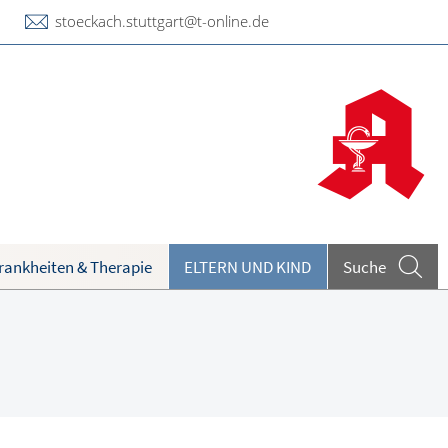
stoeckach.stuttgart@t-online.de
rankheiten & Therapie
ELTERN UND KIND
Suche
eilpflanzen A-Z
ieren und Harnwege
undenkartenreservierung
rthopädie und Unfallmedizin
heumatologische Erkrankungen