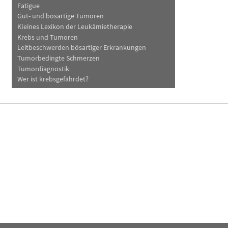
Fatigue
Gut- und bösartige Tumoren
Kleines Lexikon der Leukämietherapie
Krebs und Tumoren
Leitbeschwerden bösartiger Erkrankungen
Tumorbedingte Schmerzen
Tumordiagnostik
Wer ist krebsgefährdet?