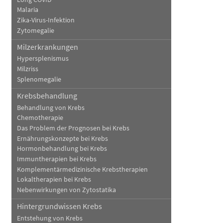
Malaria
Zika-Virus-Infektion
Zytomegalie
Milzerkrankungen
Hypersplenismus
Milzriss
Splenomegalie
Krebsbehandlung
Behandlung von Krebs
Chemotherapie
Das Problem der Prognosen bei Krebs
Ernährungskonzepte bei Krebs
Hormonbehandlung bei Krebs
Immuntherapien bei Krebs
Komplementärmedizinische Krebstherapien
Lokaltherapien bei Krebs
Nebenwirkungen von Zytostatika
Hintergrundwissen Krebs
Entstehung von Krebs